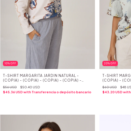
10
%
OFF
20
%
OFF
T-SHIRT MARGARITA JARDIN NATURAL -
T-SHIRT MARG
(COPIA) - (COPIA) - (COPIA) - (COPIA) -
(COPIA) - (COP
(COPIA) - (COPIA) - (COPIA) - (COPIA) -
(COPIA) - (COP
$56 USD
$50.40 USD
$60 USD
$48 U
(COPIA) - (COPIA) - (COPIA) - (COPIA) -
(COPIA) - (COP
$45.36 USD
with
Transferencia o depósito bancario
$43.20 USD
with
(COPIA) - (COPIA) - (COPIA) - (COPIA) -
(COPIA) - (COP
(COPIA) - (COPIA) - (COPIA) - (COPIA) -
(COPIA) - (CO
(COPIA) - (COPIA) - (COPIA)