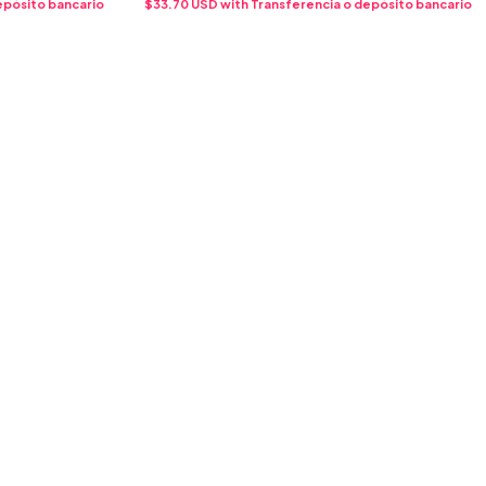
epósito bancario
$33.70 USD
with
Transferencia o depósito bancario
 (COPIA) -
(COPIA) - (COPIA) - (COPIA) - (COPIA) -
 (COPIA)
(COPIA) - (COPIA) - (COPIA)