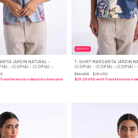
50
%
OFF
ARITA JARDIN NATURAL -
T-SHIRT MARGARITA JARDIN NA
IA) - (COPIA) - (COPIA) -
(COPIA) - (COPIA) - (COPIA) -
IA) - (COPIA) - (COPIA) -
(COPIA) - (COPIA) - (COPIA) -
SD
$56 USD
$28 USD
IA) - (COPIA) - (COPIA) -
(COPIA) - (COPIA) - (COPIA) -
Transferencia o depósito bancario
$25.20 USD
with
Transferencia o d
IA) - (COPIA) - (COPIA) -
(COPIA) - (COPIA) - (COPIA) -
IA) - (COPIA) - (COPIA) -
(COPIA) - (COPIA) - (COPIA) -
(COPIA) - (COPIA)