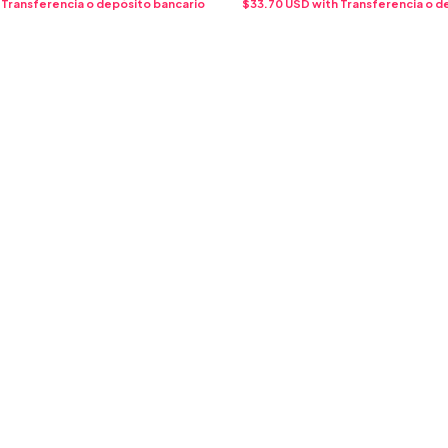
Transferencia o depósito bancario
$33.70 USD
with
Transferencia o d
IA) - (COPIA) - (COPIA) -
(COPIA) - (COPIA) - (COPIA) -
PIA) - (COPIA)
(COPIA) - (COPIA) - (COPIA) -