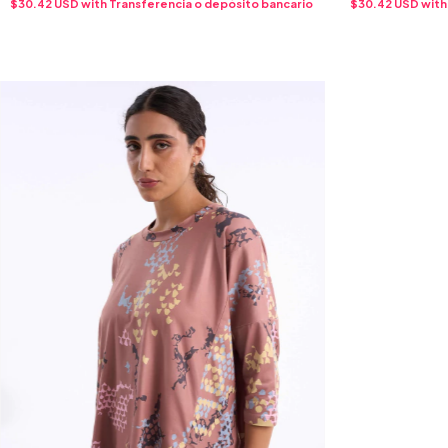
$30.42 USD
with
Transferencia o depósito bancario
$30.42 USD
with
(COPIA) - (COPIA) - (COPIA) - (COPIA) -
(COPIA) - (COP
(COPIA)
(COPIA) - (CO