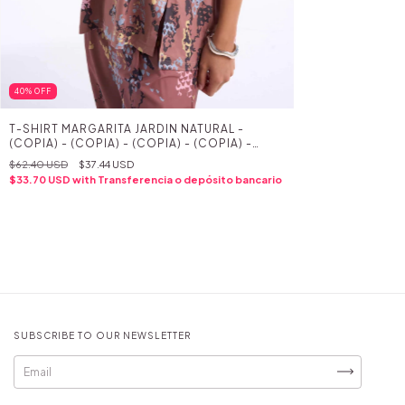
40
%
OFF
T-SHIRT MARGARITA JARDIN NATURAL -
(COPIA) - (COPIA) - (COPIA) - (COPIA) -
(COPIA) - (COPIA) - (COPIA) - (COPIA) -
$62.40 USD
$37.44 USD
(COPIA) - (COPIA) - (COPIA) - (COPIA) -
$33.70 USD
with
Transferencia o depósito bancario
(COPIA) - (COPIA) - (COPIA) - (COPIA) -
(COPIA) - (COPIA)
SUBSCRIBE TO OUR NEWSLETTER