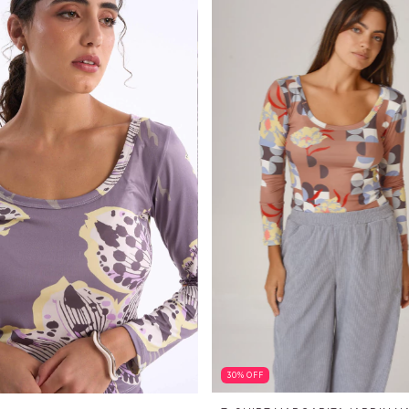
30
%
OFF