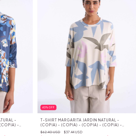
40
%
OFF
TURAL -
T-SHIRT MARGARITA JARDIN NATURAL -
 (COPIA) -
(COPIA) - (COPIA) - (COPIA) - (COPIA) -
 (COPIA) -
(COPIA) - (COPIA) - (COPIA) - (COPIA) -
$62.40 USD
$37.44 USD
 (COPIA) -
(COPIA) - (COPIA) - (COPIA) - (COPIA) -