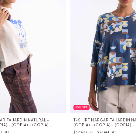
40
%
OFF
ARITA JARDIN NATURAL -
T-SHIRT MARGARITA JARDIN NA
IA) - (COPIA) - (COPIA) -
(COPIA) - (COPIA) - (COPIA) -
IA) - (COPIA) - (COPIA) -
(COPIA) - (COPIA) - (COPIA) -
0 USD
$62.40 USD
$37.44 USD
IA) - (COPIA) - (COPIA) -
(COPIA) - (COPIA) - (COPIA) -