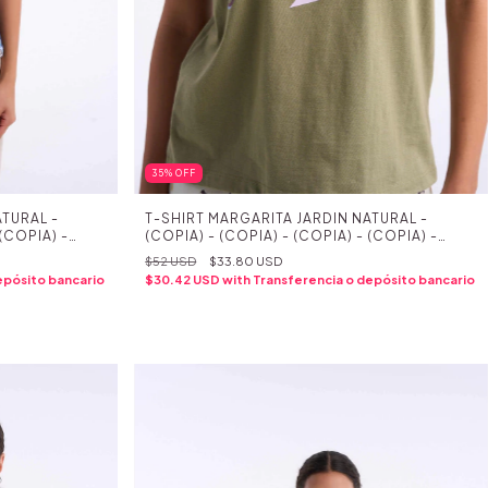
35
%
OFF
TURAL -
T-SHIRT MARGARITA JARDIN NATURAL -
 (COPIA) -
(COPIA) - (COPIA) - (COPIA) - (COPIA) -
 (COPIA) -
(COPIA) - (COPIA) - (COPIA) - (COPIA) -
$52 USD
$33.80 USD
 (COPIA) -
(COPIA) - (COPIA) - (COPIA) - (COPIA) -
epósito bancario
$30.42 USD
with
Transferencia o depósito bancario
 (COPIA) -
(COPIA) - (COPIA) - (COPIA) - (COPIA) -
 (COPIA) -
(COPIA) - (COPIA)