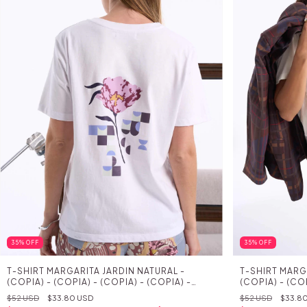
35
%
OFF
35
%
OFF
T-SHIRT MARGARITA JARDIN NATURAL -
T-SHIRT MARG
(COPIA) - (COPIA) - (COPIA) - (COPIA) -
(COPIA) - (COP
(COPIA) - (COPIA) - (COPIA) - (COPIA) -
(COPIA) - (COP
$52 USD
$33.80 USD
$52 USD
$33.8
(COPIA) - (COPIA) - (COPIA) - (COPIA) -
(COPIA) - (COP