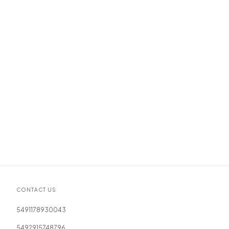
CONTACT US
5491178930043
5492915748796