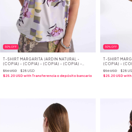
50
%
OFF
50
%
OFF
T-SHIRT MARGARITA JARDIN NATURAL -
T-SHIRT MARG
(COPIA) - (COPIA) - (COPIA) - (COPIA) -
(COPIA) - (COP
(COPIA) - (COPIA) - (COPIA) - (COPIA) -
(COPIA) - (COP
$56 USD
$28 USD
$56 USD
$28 U
(COPIA) - (COPIA) - (COPIA) - (COPIA) -
(COPIA) - (COP
$25.20 USD
with
Transferencia o depósito bancario
$25.20 USD
with
(COPIA) - (COPIA) - (COPIA) - (COPIA) -
(COPIA) - (COP
(COPIA) - (COPIA) - (COPIA) - (COPIA)
(COPIA) - (COP
(COPIA)