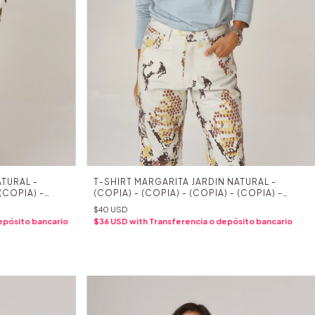
TURAL -
T-SHIRT MARGARITA JARDIN NATURAL -
 (COPIA) -
(COPIA) - (COPIA) - (COPIA) - (COPIA) -
 (COPIA) -
(COPIA) - (COPIA) - (COPIA) - (COPIA) -
$40 USD
 (COPIA) -
(COPIA) - (COPIA) - (COPIA) - (COPIA) -
epósito bancario
$36 USD
with
Transferencia o depósito bancario
 (COPIA) -
(COPIA) - (COPIA) - (COPIA) - (COPIA) -
 (COPIA)
(COPIA) - (COPIA) - (COPIA) - (COPIA) -
(COPIA) - (COPIA)