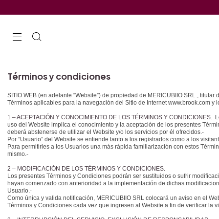
Términos y condiciones
SITIO WEB (en adelante “Website”) de propiedad de MERICUBIIO SRL., titular de 
Términos aplicables para la navegación del Sitio de Internet www.brook.com y l
1 – ACEPTACIÓN Y CONOCIMIENTO DE LOS TÉRMINOS Y CONDICIONES.
L
uso del Website implica el conocimiento y la aceptación de los presentes Térm
deberá abstenerse de utilizar el Website y/o los servicios por él ofrecidos.-
Por “Usuario” del Website se entiende tanto a los registrados como a los visitant
Para permitirles a los Usuarios una más rápida familiarización con estos Términ
mismo.-
2 – MODIFICACIÓN DE LOS TÉRMINOS Y CONDICIONES.
Los presentes Términos y Condiciones podrán ser sustituidos o sufrir modifica
hayan comenzado con anterioridad a la implementación de dichas modificacione
Usuario.-
Como única y valida notificación, MERICUBIIO SRL colocará un aviso en el Websi
Términos y Condiciones cada vez que ingresen al Website a fin de verificar la v