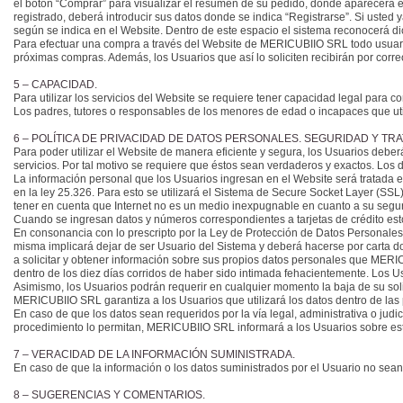
el botón “Comprar” para visualizar el resumen de su pedido, donde aparecerá el
registrado, deberá introducir sus datos donde se indica “Registrarse”. Si ust
según se indica en el Website. Dentro de este espacio el sistema reconocerá di
Para efectuar una compra a través del Website de MERICUBIIO SRL todo usuario 
próximas compras. Además, los Usuarios que así lo soliciten recibirán por corr
5 – CAPACIDAD.
Para utilizar los servicios del Website se requiere tener capacidad legal para 
Los padres, tutores o responsables de los menores de edad o incapaces que util
6 – POLÍTICA DE PRIVACIDAD DE DATOS PERSONALES. SEGURIDAD Y TR
Para poder utilizar el Website de manera eficiente y segura, los Usuarios deberán
servicios. Por tal motivo se requiere que éstos sean verdaderos y exactos. Lo
La información personal que los Usuarios ingresan en el Website será tratada 
en la ley 25.326. Para esto se utilizará el Sistema de Secure Socket Layer (SSL
tener en cuenta que Internet no es un medio inexpugnable en cuanto a su segur
Cuando se ingresan datos y números correspondientes a tarjetas de crédito est
En consonancia con lo prescripto por la Ley de Protección de Datos Personales Nº
misma implicará dejar de ser Usuario del Sistema y deberá hacerse por carta 
a solicitar y obtener información sobre sus propios datos personales que MERIC
dentro de los diez días corridos de haber sido intimada fehacientemente. Los Us
Asimismo, los Usuarios podrán requerir en cualquier momento la baja de su solic
MERICUBIIO SRL garantiza a los Usuarios que utilizará los datos dentro de las 
En caso de que los datos sean requeridos por la vía legal, administrativa o ju
procedimiento lo permitan, MERICUBIIO SRL informará a los Usuarios sobre est
7 – VERACIDAD DE LA INFORMACIÓN SUMINISTRADA.
En caso de que la información o los datos suministrados por el Usuario no sea
8 – SUGERENCIAS Y COMENTARIOS.