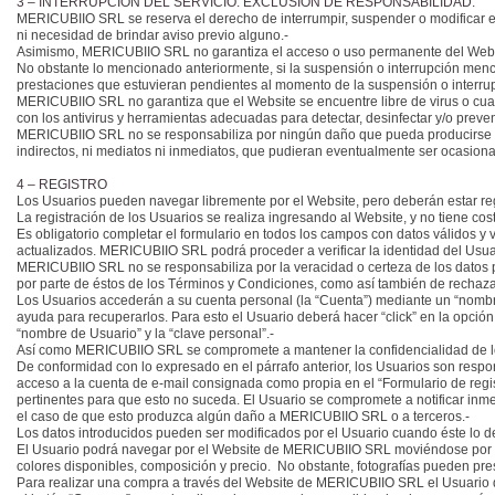
3 – INTERRUPCIÓN DEL SERVICIO. EXCLUSIÓN DE RESPONSABILIDAD.
MERICUBIIO SRL se reserva el derecho de interrumpir, suspender o modificar en 
ni necesidad de brindar aviso previo alguno.-
Asimismo, MERICUBIIO SRL no garantiza el acceso o uso permanente del Website
No obstante lo mencionado anteriormente, si la suspensión o interrupción men
prestaciones que estuvieran pendientes al momento de la suspensión o interrup
MERICUBIIO SRL no garantiza que el Website se encuentre libre de virus o cual
con los antivirus y herramientas adecuadas para detectar, desinfectar y/o preve
MERICUBIIO SRL no se responsabiliza por ningún daño que pueda producirse en 
indirectos, ni mediatos ni inmediatos, que pudieran eventualmente ser ocasiona
4 – REGISTRO
Los Usuarios pueden navegar libremente por el Website, pero deberán estar regis
La registración de los Usuarios se realiza ingresando al Website, y no tiene cos
Es obligatorio completar el formulario en todos los campos con datos válidos
actualizados. MERICUBIIO SRL podrá proceder a verificar la identidad del Usuar
MERICUBIIO SRL no se responsabiliza por la veracidad o certeza de los datos 
por parte de éstos de los Términos y Condiciones, como así también de rechazar
Los Usuarios accederán a su cuenta personal (la “Cuenta”) mediante un “nombr
ayuda para recuperarlos. Para esto el Usuario deberá hacer “click” en la opción 
“nombre de Usuario” y la “clave personal”.-
Así como MERICUBIIO SRL se compromete a mantener la confidencialidad de los 
De conformidad con lo expresado en el párrafo anterior, los Usuarios son respo
acceso a la cuenta de e-mail consignada como propia en el “Formulario de regist
pertinentes para que esto no suceda. El Usuario se compromete a notificar in
el caso de que esto produzca algún daño a MERICUBIIO SRL o a terceros.-
Los datos introducidos pueden ser modificados por el Usuario cuando éste lo d
El Usuario podrá navegar por el Website de MERICUBIIO SRL moviéndose por cualq
colores disponibles, composición y precio. No obstante, fotografías pueden pres
Para realizar una compra a través del Website de MERICUBIIO SRL el Usuario de