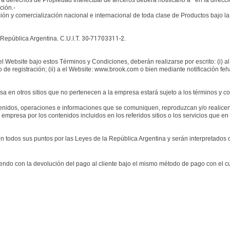
tra derechos de Propiedad Intelectual de terceros deberá notificarlo a en la dire
ción.-
ión y comercialización nacional e internacional de toda clase de Productos bajo la 
República Argentina. C.U.I.T.
30-71703311-2
.
 Website bajo estos Términos y Condiciones, deberán realizarse por escrito: (i) al
io de registración; (ii) a el Website: www.brook.com o bien mediante notificación feh
resa en otros sitios que no pertenecen a la empresa estará sujeto a los términos y c
ntenidos, operaciones e informaciones que se comuniquen, reproduzcan y/o realicen 
 empresa por los contenidos incluidos en los referidos sitios o los servicios que e
 todos sus puntos por las Leyes de la República Argentina y serán interpretados d
o con la devolución del pago al cliente bajo el mismo método de pago con el cua