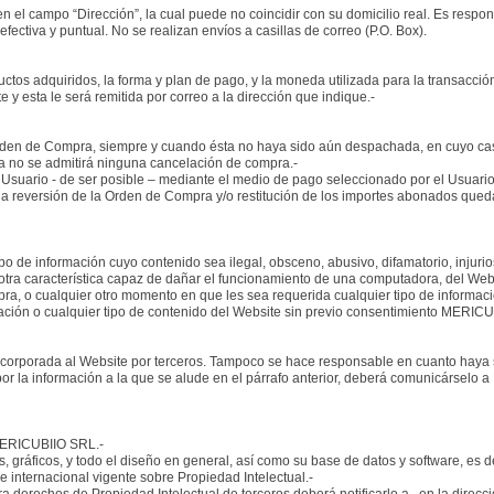
n el campo “Dirección”, la cual puede no coincidir con su domicilio real. Es resp
ectiva y puntual. No se realizan envíos a casillas de correo (P.O. Box).
uctos adquiridos, la forma y plan de pago, y la moneda utilizada para la transacción
 y esta le será remitida por correo a la dirección que indique.-
a Orden de Compra, siempre y cuando ésta no haya sido aún despachada, en cuyo c
a no se admitirá ninguna cancelación de compra.-
l Usuario - de ser posible – mediante el medio de pago seleccionado por el Usuario,
la reversión de la Orden de Compra y/o restitución de los importes abonados que
ipo de información cuyo contenido sea ilegal, obsceno, abusivo, difamatorio, injur
otra característica capaz de dañar el funcionamiento de una computadora, del Websit
pra, o cualquier otro momento en que les sea requerida cualquier tipo de informació
mación o cualquier tipo de contenido del Website sin previo consentimiento MERIC
corporada al Website por terceros. Tampoco se hace responsable en cuanto haya s
or la información a la que se alude en el párrafo anterior, deberá comunicárselo a
 MERICUBIIO SRL.-
os, gráficos, y todo el diseño en general, así como su base de datos y software, e
e internacional vigente sobre Propiedad Intelectual.-