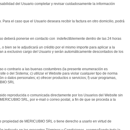
onsabilidad del Usuario completar y revisar cuidadosamente la información
. Para el caso que el Usuario deseara recibir la factura en otro domicilio, podrá
aso deberá ponerse en contacto con indefectiblemente dentro de las 24 horas
 o bien se le adjudicará un crédito por el mismo importe para aplicar a la
dan a exclusivo cargo del Usuario y serán automáticamente descontados de los
ioso o contrario a las buenas costumbres (la presente enumeración es
e o del Sistema; c) utilizar el Website para violar cualquier tipo de norma
n o datos personales; e) ofrecer productos o servicios; f) usar programas,
UBIIO SRL
ido reproducida o comunicada directamente por los Usuarios del Website sin
 MERICUBIIO SRL, por e-mail o correo postal, a fin de que se proceda a la
s de propiedad de MERICUBIIO SRL o tiene derecho a usarlo en virtud de