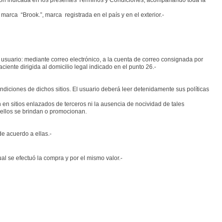
cción indicada en los presentes Términos y Condiciones, acompañando toda la
marca “Brook.”, marca registrada en el país y en el exterior.-
 usuario: mediante correo electrónico, a la cuenta de correo consignada por
aciente dirigida al domicilio legal indicado en el punto 26.-
ondiciones de dichos sitios. El usuario deberá leer detenidamente sus políticas
en sitios enlazados de terceros ni la ausencia de nocividad de tales
n ellos se brindan o promocionan.
e acuerdo a ellas.-
l se efectuó la compra y por el mismo valor.-