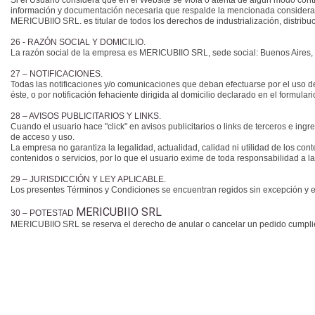
Si el Usuario considera que en el Website se viola o atenta de algún modo con
información y documentación necesaria que respalde la mencionada considera
MERICUBIIO SRL. es titular de todos los derechos de industrialización, distribuc
26 - RAZÓN SOCIAL Y DOMICILIO.
La razón social de la empresa es MERICUBIIO SRL, sede social: Buenos Aires, 
27 – NOTIFICACIONES.
Todas las notificaciones y/o comunicaciones que deban efectuarse por el uso del
éste, o por notificación fehaciente dirigida al domicilio declarado en el formular
28 – AVISOS PUBLICITARIOS Y LINKS.
Cuando el usuario hace "click" en avisos publicitarios o links de terceros e ing
de acceso y uso.
La empresa no garantiza la legalidad, actualidad, calidad ni utilidad de los co
contenidos o servicios, por lo que el usuario exime de toda responsabilidad a la
29 – JURISDICCIÓN Y LEY APLICABLE.
Los presentes Términos y Condiciones se encuentran regidos sin excepción y en
MERICUBIIO SRL
30 – POTESTAD
MERICUBIIO SRL se reserva el derecho de anular o cancelar un pedido cumpliend