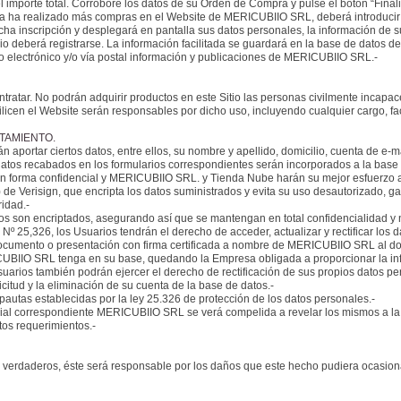
 importe total. Corrobore los datos de su Orden de Compra y pulse el botón “Final
ed ya ha realizado más compras en el Website de MERICUBIIO SRL, deberá introducir
cha inscripción y desplegará en pantalla sus datos personales, la información de 
deberá registrarse. La información facilitada se guardará en la base de datos de
eo electrónico y/o vía postal información y publicaciones de MERICUBIIO SRL.-
contratar. No podrán adquirir productos en este Sitio las personas civilmente incap
icen el Website serán responsables por dicho uso, incluyendo cualquier cargo, fac
ATAMIENTO.
 aportar ciertos datos, entre ellos, su nombre y apellido, domicilio, cuenta de e-ma
s datos recabados en los formularios correspondientes serán incorporados a la ba
en forma confidencial y MERICUBIIO SRL. y Tienda Nube harán su mejor esfuerzo a 
) de Verisign, que encripta los datos suministrados y evita su uso desautorizado, 
idad.-
os son encriptados, asegurando así que se mantengan en total confidencialidad y 
 25,326, los Usuarios tendrán el derecho de acceder, actualizar y rectificar los da
documento o presentación con firma certificada a nombre de MERICUBIIO SRL al dom
UBIIO SRL tenga en su base, quedando la Empresa obligada a proporcionar la infor
uarios también podrán ejercer el derecho de rectificación de sus propios datos pe
itud y la eliminación de su cuenta de la base de datos.-
pautas establecidas por la ley 25.326 de protección de los datos personales.-
dicial correspondiente MERICUBIIO SRL se verá compelida a revelar los mismos a la 
os requerimientos.-
n verdaderos, éste será responsable por los daños que este hecho pudiera ocasiona