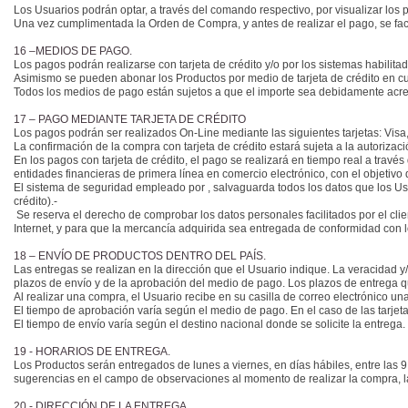
Los Usuarios podrán optar, a través del comando respectivo, por visualizar los
Una vez cumplimentada la Orden de Compra, y antes de realizar el pago, se facili
16 –MEDIOS DE PAGO.
Los pagos podrán realizarse con tarjeta de crédito y/o por los sistemas habilita
Asimismo se pueden abonar los Productos por medio de tarjeta de crédito en cuo
Todos los medios de pago están sujetos a que el importe sea debidamente acredit
17 – PAGO MEDIANTE TARJETA DE CRÉDITO
Los pagos podrán ser realizados On-Line mediante las siguientes tarjetas: Visa
La confirmación de la compra con tarjeta de crédito estará sujeta a la autorizac
En los pagos con tarjeta de crédito, el pago se realizará en tiempo real a tra
entidades financieras de primera línea en comercio electrónico, con el objetivo
El sistema de seguridad empleado por , salvaguarda todos los datos que los Us
crédito).-
Se reserva el derecho de comprobar los datos personales facilitados por el clie
Internet, y para que la mercancía adquirida sea entregada de conformidad con l
18 – ENVÍO DE PRODUCTOS DENTRO DEL PAÍS.
Las entregas se realizan en la dirección que el Usuario indique. La veracidad y
plazos de envío y de la aprobación del medio de pago. Los plazos de entrega qu
Al realizar una compra, el Usuario recibe en su casilla de correo electrónico 
El tiempo de aprobación varía según el medio de pago. En el caso de las tarjeta
El tiempo de envío varía según el destino nacional donde se solicite la entrega.
19 - HORARIOS DE ENTREGA.
Los Productos serán entregados de lunes a viernes, en días hábiles, entre las 9
sugerencias en el campo de observaciones al momento de realizar la compra, la
20 - DIRECCIÓN DE LA ENTREGA.