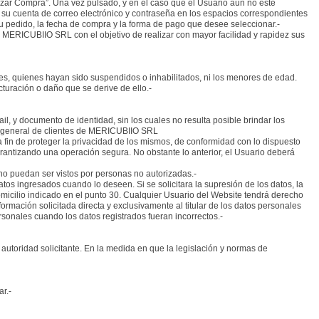
izar Compra”. Una vez pulsado, y en el caso que el Usuario aún no esté
 su cuenta de correo electrónico y contraseña en los espacios correspondientes
su pedido, la fecha de compra y la forma de pago que desee seleccionar.-
 MERICUBIIO SRL con el objetivo de realizar con mayor facilidad y rapidez sus
aces, quienes hayan sido suspendidos o inhabilitados, ni los menores de edad.
turación o daño que se derive de ello.-
il, y documento de identidad, sin los cuales no resulta posible brindar los
se general de clientes de MERICUBIIO SRL
fin de proteger la privacidad de los mismos, de conformidad con lo dispuesto
garantizando una operación segura. No obstante lo anterior, el Usuario deberá
no puedan ser vistos por personas no autorizadas.-
tos ingresados cuando lo deseen. Si se solicitara la supresión de los datos, la
icilio indicado en el punto 30. Cualquier Usuario del Website tendrá derecho
mación solicitada directa y exclusivamente al titular de los datos personales
rsonales cuando los datos registrados fueran incorrectos.-
autoridad solicitante. En la medida en que la legislación y normas de
r.-