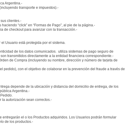
ca Argentina.-
 (incluyendo transporte e impuestos).-
sus clientes.-
 haciendo “click” en “Formas de Pago”, al pie de la página.-
cia de checkout para avanzar con la transacción.-
el Usuario está protegida por el sistema.
tenticidad de los datos comunicados. utiliza sistemas de pago seguro de
 son transmitidos directamente a la entidad financiera correspondiente.-
a Orden de Compra (incluyendo su nombre, dirección y número de tarjeta de
l pedido), con el objetivo de colaborar en la prevención del fraude a través de
ntrega depende de la ubicación y distancia del domicilio de entrega, de los
pública Argentina.-
 Pedido.
 la autorización sean correctos.-
 se entregarán el o los Productos adquiridos. Los Usuarios podrán formular
ío de los productos.-