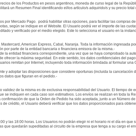
 precios de los Productos en pesos argentinos, moneda de curso legal de la Repúbli
tará un Resumen Final identificando el/los artículo/s adquirido/s y su precio total
dos por Mercado Pago. podrá habilitar otras opciones, para facilitar las compras de 
tas, según se indique en el Website. El Usuario podrá ver el importe de las cuotas
ado y verificado por el medio elegido. Este lo selecciona el usuario en la instan
, Mastercard, American Express, Cabal, Naranja. Toda la información ingresada por 
ión por parte de la entidad bancaria o financiera emisora de la misma.-
vés de la entidad financiera correspondiente, una vez que se haya comprobado la au
 de ofrecer la máxima seguridad. En este sentido, los datos confidenciales del pago
uarios remitan por Internet, incluyendo toda información brindada al formular un
nte y adoptar las disposiciones que considere oportunas (incluida la cancelación de
os datos que figuran en el pedido.-
/o validez de la misma es de exclusiva responsabilidad del Usuario. El tiempo de e
e se indiquen en cada caso son estimativos. Los envíos se realizan en toda la Re
una confirmación de que la Orden de Pedido ha sido aceptada, junto a un Número de
s de crédito, el Usuario deberá verificar que los datos proporcionados para obtener
:00 y las 18:00 horas. Los Usuarios no podrán elegir ni el horario ni el día en que
s que quedarán supeditadas al circuito de la empresa que tenga a su cargo el env