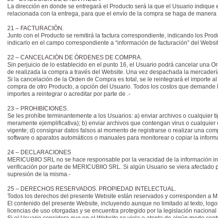
La dirección en donde se entregará el Producto será la que el Usuario indique e
relacionada con la entrega, para que el envío de la compra se haga de manera ef
21 – FACTURACIÓN.
Junto con el Producto se remitirá la factura correspondiente, indicando los Prod
indicarlo en el campo correspondiente a “información de facturación” del Website
22 – CANCELACIÓN DE ÓRDENES DE COMPRA.
Sin perjuicio de lo establecido en el punto 16, el Usuario podrá cancelar un
de realizada la compra a través del Website. Una vez despachada la mercaderí
Si la cancelación de la Orden de Compra es total, se le reintegrará el importe a
compra de otro Producto, a opción del Usuario. Todos los costos que demande 
importes a reintegrar o acreditar por parte de .-
23 – PROHIBICIONES.
Se les prohíbe terminantemente a los Usuarios: a) enviar archivos o cualquier t
meramente ejemplificativa); b) enviar archivos que contengan virus o cualquier 
vigente; d) consignar datos falsos al momento de registrarse o realizar una com
software o aparatos automáticos o manuales para monitorear o copiar la infor
24 – DECLARACIONES
MERICUBIIO SRL no se hace responsable por la veracidad de la información in
verificación por parte de MERICUBIIO SRL. Si algún Usuario se viera afectado p
supresión de la misma.-
25 – DERECHOS RESERVADOS. PROPIEDAD INTELECTUAL.
Todos los derechos del presente Website están reservados y corresponden a
El contenido del presente Website, incluyendo aunque no limitado al texto, log
licencias de uso otorgadas y se encuentra protegido por la legislación nacional 