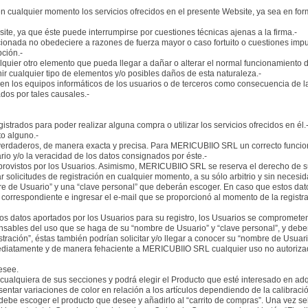
cualquier momento los servicios ofrecidos en el presente Website, ya sea en forma
, ya que éste puede interrumpirse por cuestiones técnicas ajenas a la firma.-
cionada no obedeciere a razones de fuerza mayor o caso fortuito o cuestiones im
ción.-
quier otro elemento que pueda llegar a dañar o alterar el normal funcionamiento d
nir cualquier tipo de elementos y/o posibles daños de esta naturaleza.-
los equipos informáticos de los usuarios o de terceros como consecuencia de la n
dos por tales causales.-
trados para poder realizar alguna compra o utilizar los servicios ofrecidos en él.
to alguno.-
 y verdaderos, de manera exacta y precisa. Para MERICUBIIO SRL un correcto funci
io y/o la veracidad de los datos consignados por éste.-
provistos por los Usuarios. Asimismo, MERICUBIIO SRL se reserva el derecho de s
 solicitudes de registración en cualquier momento, a su sólo arbitrio y sin necesi
e de Usuario” y una “clave personal” que deberán escoger. En caso que estos da
correspondiente e ingresar el e-mail que se proporcionó al momento de la registrac
datos aportados por los Usuarios para su registro, los Usuarios se comprometen 
nsables del uso que se haga de su “nombre de Usuario” y “clave personal”, y deber
ración”, éstas también podrían solicitar y/o llegar a conocer su “nombre de Usuari
mediatamente y de manera fehaciente a MERICUBIIO SRL cualquier uso no autorizad
esee.
uiera de sus secciones y podrá elegir el Producto que esté interesado en adquirir
entar variaciones de color en relación a los artículos dependiendo de la calibració
be escoger el producto que desee y añadirlo al “carrito de compras”. Una vez sel