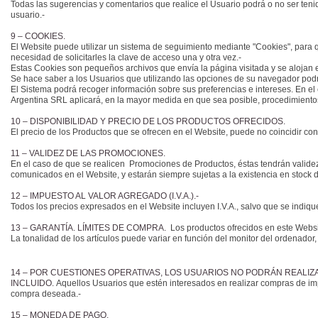
Todas las sugerencias y comentarios que realice el Usuario podrá o no ser ten
usuario.-
9 – COOKIES.
El Website puede utilizar un sistema de seguimiento mediante "Cookies", para q
necesidad de solicitarles la clave de acceso una y otra vez.-
Estas Cookies son pequeños archivos que envía la página visitada y se alojan 
Se hace saber a los Usuarios que utilizando las opciones de su navegador podrán
El Sistema podrá recoger información sobre sus preferencias e intereses. En el c
Argentina SRL aplicará, en la mayor medida en que sea posible, procedimientos d
10 – DISPONIBILIDAD Y PRECIO DE LOS PRODUCTOS OFRECIDOS.
El precio de los Productos que se ofrecen en el Website, puede no coincidir c
11 – VALIDEZ DE LAS PROMOCIONES.
En el caso de que se realicen Promociones de Productos, éstas tendrán validez
comunicados en el Website, y estarán siempre sujetas a la existencia en stock d
12 – IMPUESTO AL VALOR AGREGADO (I.V.A.).-
Todos los precios expresados en el Website incluyen I.V.A., salvo que se indique
13 – GARANTÍA. LÍMITES DE COMPRA.
Los productos ofrecidos en este Websi
La tonalidad de los artículos puede variar en función del monitor del ordenador, 
14 – POR CUESTIONES OPERATIVAS, LOS USUARIOS NO PODRÁN REALIZAR C
INCLUIDO.
Aquellos Usuarios que estén interesados en realizar compras de impor
compra deseada.-
15 – MONEDA DE PAGO.