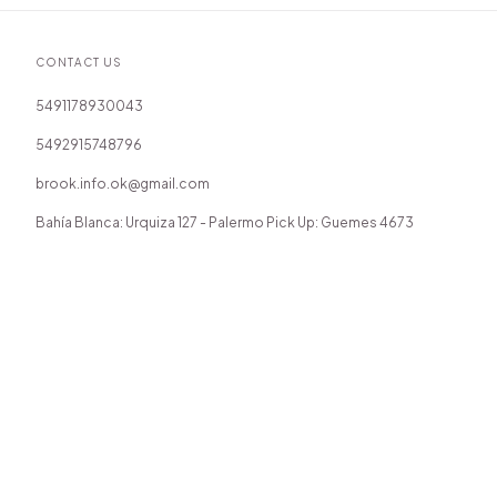
CONTACT US
5491178930043
5492915748796
brook.info.ok@gmail.com
Bahía Blanca: Urquiza 127 - Palermo Pick Up: Guemes 4673