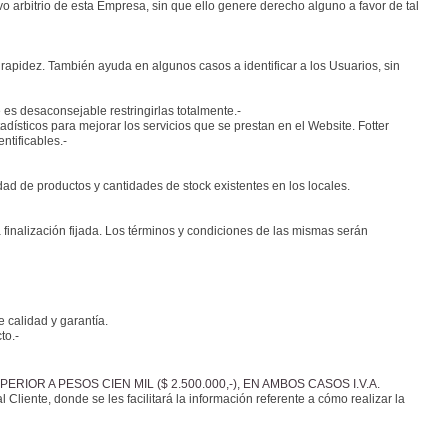
 arbitrio de esta Empresa, sin que ello genere derecho alguno a favor de tal
rapidez. También ayuda en algunos casos a identificar a los Usuarios, sin
 es desaconsejable restringirlas totalmente.-
dísticos para mejorar los servicios que se prestan en el Website. Fotter
ntificables.-
d de productos y cantidades de stock existentes en los locales.
inalización fijada. Los términos y condiciones de las mismas serán
 calidad y garantía.
to.-
OR A PESOS CIEN MIL ($ 2.500.000,-), EN AMBOS CASOS I.V.A.
Cliente, donde se les facilitará la información referente a cómo realizar la