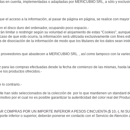
idas en cuenta, implementadas o adaptadas por MERICUBIIO SRL, a sólo y exclusivo
ue el acceso a la información, al pasar de página en página, se realice con mayor 
en el disco duro del ordenador, ocupando poco espacio.-
 limitar o restringir según su voluntad el alojamiento de estas “Cookies”, aunque
aso de que esto ocurra, la información será utilizada exclusivamente con fines esta
e disociación de la información de modo que los titulares de los datos sean inide
on proveedores que abastecen a MERICUBIIO SRL. , así como tampoco con la varieda
 para las compras efectuadas desde la fecha de comienzo de las mismas, hasta la f
e los productos ofrecidos.-
 lo contrario.-
te han sido seleccionados de la colección de por lo que mantienen un standard de
motivo por el cual no es posible garantizar la autenticidad del color real del Produc
OMPRAS POR UN IMPORTE INFERIOR A PESOS CINCUENTA ($ 10,-), NI SUPERI
te inferior o superior, deberán ponerse en contacto con el Servicio de Atención al 