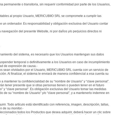
 permanente o transitoria, sin requerir conformidad por parte de los Usuarios,
putables al propio Usuario, MERICUBIIO SRL se compromete a cumplir las
e un ordenador. Es responsabilidad y obligación exclusiva del Usuario contar
avegación del presente Website, ni por daños y/o perjuicios directos ni
-
onamiento del sistema, es necesario que los Usuarios mantengan sus datos
uspender temporal o definitivamente a los Usuarios en caso de incumplimiento
dad de expresión de causa.-
tos sean olvidados por el Usuario, MERICUBIIO SRL cuenta con un servicio de
ión. Al finalizar, el sistema le enviará de manera confidencial a esa cuenta su
a mantener la confidencialidad de su “nombre de Usuario” y “clave personal”.
án tener presente que si otras personas tienen o pueden tener en el futuro
o” y “clave personal”. Es obligación exclusiva del Usuario tomar las medidas
o de su “nombre de Usuario” y/o “clave personal”, y a mantenerlo indemne en
. Todo artículo está identificado con referencia, imagen, descripción, tallas,
n de su monitor.-
eccionados todos los Productos que desea adquirir, deberá hacer un clic sobre